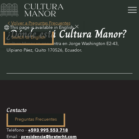
Volver a Preguntas Frecuentes
This page is available in English
¿Dónde está Cultura Manor?
Switch to English
Cultura Manor se encuentra en Jorge Washington E2-43,
Ulpiano Páez, Quito 170526, Ecuador.
Contacto
Preguntas Frecuentes
Teléfono
+593 995 553 718
Email
presidencia@braterht.com