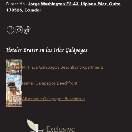
Dirección
Jorge Washington E2-43, Ulpiano Páez, Quito
170526, Ecuador
Hoteles Brater en las Islas Galápagos
Mi Playa Galapagos Beachfront Apartments
Isamar Galapagos Beachfront
Albemarle Galapagos Beachfront